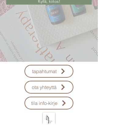
Kyllä, kiitos!
tapahtumat
ota yhteyttä
tila info-kirje
​uruz.np