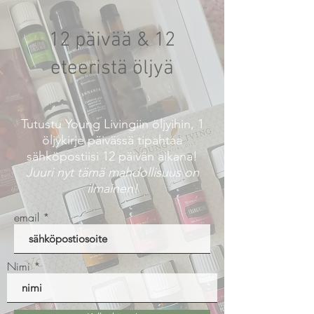
12 päivää & 12
eteeristä öljyä
Tutustu Young Livingiin öljyihin, 1
öljykirje päivässä tipahtaa
sähköpostiisi 12 päivän aikana!
​Juuri nyt tämä mahdollisuus on
ilmainen!
email
Nimi