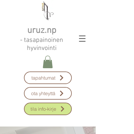
uruz.np
- tasapainoinen
hyvinvointi
tapahtumat
ota yhteyttä
tila info-kirje