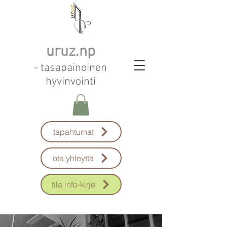
uruz.np
- tasapainoinen
hyvinvointi
tapahtumat
ota yhteyttä
tila info-kirje