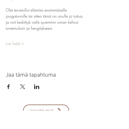
Olet tervetullut elämäsi ensimmäiselle 
joogatunnille tai sitten tämä on sinulle jo tuttua, 
ja voit keskittyä vielä syvemmin oman kehosi 
tuntemuksiin ja hengitykseesi.
Lue lisää >
Jaa tämä tapahtuma
tapahtumat
ota yhteyttä