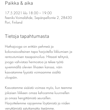
Paikka & aika
17.5.2021 klo 18.00 – 19.00
Feeniks Voimalähde, Sepänpellontie 2, 28430
Pori, Finland
Tietoja tapahtumasta
Hathajooga on erittäin pehmeä ja 
kokonaisvaltainen tapa harjoitella liikkumisen ja 
rentoutumisen tasapainoilua. Hitaasti tehtynä, 
jooga vahvistaa hermostoa ja tekee työtä 
syvemmällä olevien lihasten kanssa, näin 
kasvatamme fyysistä voimaamme sisältä 
ulospäin.
Kasvatamme sisäistä voimaa myös, kun teemme 
jokaisen liikkeen omaa kehoamme kuunnellen 
ja omaa hengittämistä seuraillen. 
Harjoittelemme rajojemme löytämistä ja niiden 
venyttämistä satuttamatta itseämme.