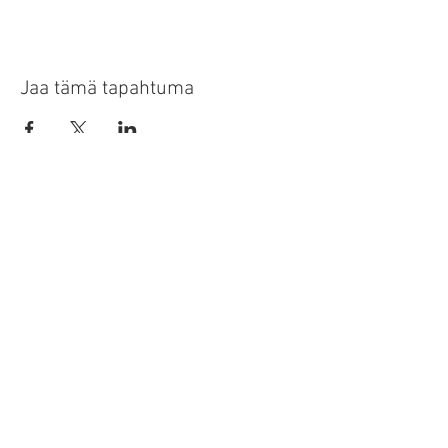
Jaa tämä tapahtuma
tapahtumat
ota yhteyttä
tila info-kirje
​uruz.np
- tasapainoinen hyvinvointi