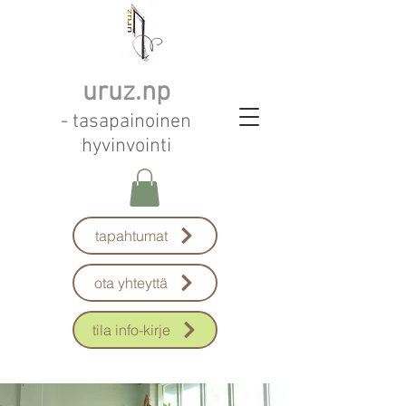
uruz.np
- tasapainoinen
hyvinvointi
tapahtumat
ota yhteyttä
tila info-kirje