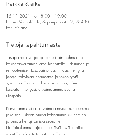
Paikka & aika
15.11.2021 klo 18.00 – 19.00
Feeniks Voimalähde, Sepänpellontie 2, 28430
Pori, Finland
Tietoja tapahtumasta
Tasapainottava jooga on erittäin pehmeä ja 
kokonaisvaltainen tapa harjoitella liikkumisen ja 
rentoutumisen tasapainoilua. Hitaasti tehtynä 
jooga vahvistaa hermostoa ja tekee työtä 
syvemmällä olevien lihasten kanssa, näin 
kasvatamme fyysistä voimaamme sisältä 
ulospäin.
Kasvatamme sisäistä voimaa myös, kun teemme 
jokaisen liikkeen omaa kehoamme kuunnellen 
ja omaa hengittämistä seuraillen. 
Harjoittelemme rajojemme löytämistä ja niiden 
venyttämistä satuttamatta itseämme.