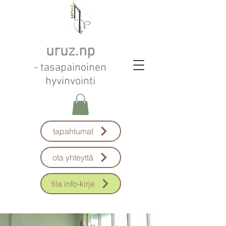
uruz.np
- tasapainoinen
hyvinvointi
tapahtumat
ota yhteyttä
tila info-kirje