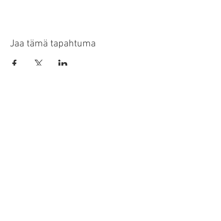
Jaa tämä tapahtuma
tapahtumat
ota yhteyttä
tila info-kirje
​uruz.np
- tasapainoinen hyvinvointi