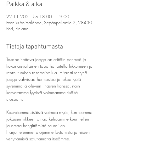
Paikka & aika
22.11.2021 klo 18.00 – 19.00
Feeniks Voimalähde, Sepänpellontie 2, 28430
Pori, Finland
Tietoja tapahtumasta
Tasapainottava jooga on erittäin pehmeä ja 
kokonaisvaltainen tapa harjoitella liikkumisen ja 
rentoutumisen tasapainoilua. Hitaasti tehtynä 
jooga vahvistaa hermostoa ja tekee työtä 
syvemmällä olevien lihasten kanssa, näin 
kasvatamme fyysistä voimaamme sisältä 
ulospäin.
Kasvatamme sisäistä voimaa myös, kun teemme 
jokaisen liikkeen omaa kehoamme kuunnellen 
ja omaa hengittämistä seuraillen. 
Harjoittelemme rajojemme löytämistä ja niiden 
venyttämistä satuttamatta itseämme.