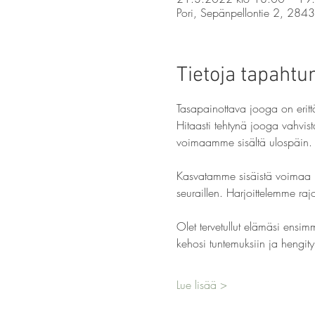
Pori, Sepänpellontie 2, 2843
Tietoja tapaht
Tasapainottava jooga on eritt
Hitaasti tehtynä jooga vahvis
voimaamme sisältä ulospäin.
Kasvatamme sisäistä voimaa 
seuraillen. Harjoittelemme ra
Olet tervetullut elämäsi ensimm
kehosi tuntemuksiin ja hengity
Lue lisää >