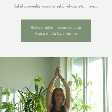
Askel askeleelta voimistat sekä kehosi, että mielesi.
Rekisteröityminen on suljettu
Katso muita tapahtumia