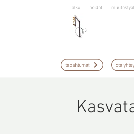
alku
hoidot
muutostyö
tapahtumat
ota yhtey
Kasvata