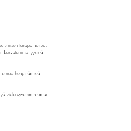
outumisen tasapainoilua. 
in kasvatamme fyysistä 
 omaa hengittämistä 
kittyä vielä syvemmin oman 