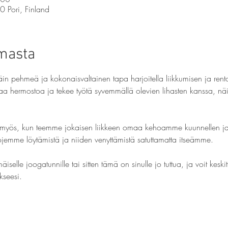
0 Pori, Finland
umasta
äin pehmeä ja kokonaisvaltainen tapa harjoitella liikkumisen ja rent
taa hermostoa ja tekee työtä syvemmällä olevien lihasten kanssa, nä
myös, kun teemme jokaisen liikkeen omaa kehoamme kuunnellen ja
jojemme löytämistä ja niiden venyttämistä satuttamatta itseämme.
äiselle joogatunnille tai sitten tämä on sinulle jo tuttua, ja voit kes
kseesi.