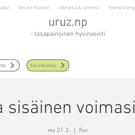
kalut
OnLine Kurssit
villihärkä & rummut
Young Living
uruz.np
- tasapainoinen hyvinvointi
ttä
tila info-kirje
 sisäinen voimasi
ma 21.3.
  |  
Pori