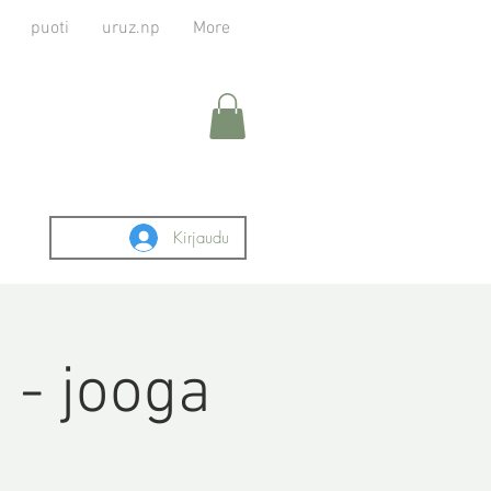
puoti
uruz.np
More
Kirjaudu
 - jooga