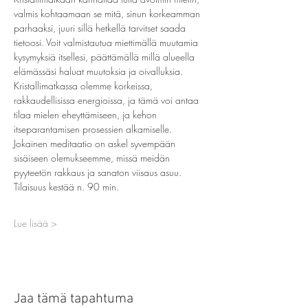
valmis kohtaamaan se mitä, sinun korkeamman 
parhaaksi, juuri sillä hetkellä tarvitset saada 
tietoosi. Voit valmistautua miettimällä muutamia 
kysymyksiä itsellesi, päättämällä millä alueella 
elämässäsi haluat muutoksia ja oivalluksia.
Kristallimatkassa olemme korkeissa, 
rakkaudellisissa energioissa, ja tämä voi antaa 
tilaa mielen eheyttämiseen, ja kehon 
itseparantamisen prosessien alkamiselle.
Jokainen meditaatio on askel syvempään 
sisäiseen olemukseemme, missä meidän 
pyyteetön rakkaus ja sanaton viisaus asuu.
Lue lisää >
Jaa tämä tapahtuma