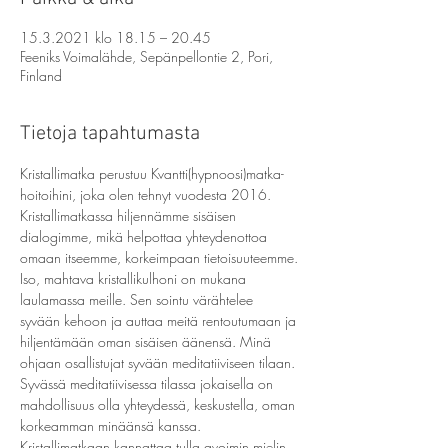
15.3.2021 klo 18.15 – 20.45
Feeniks Voimalähde, Sepänpellontie 2, Pori,
Finland
Tietoja tapahtumasta
Kristallimatka perustuu Kvantti(hypnoosi)matka-
hoitoihini, joka olen tehnyt vuodesta 2016. 
Kristallimatkassa hiljennämme sisäisen 
dialogimme, mikä helpottaa yhteydenottoa 
omaan itseemme, korkeimpaan tietoisuuteemme.
Iso, mahtava kristallikulhoni on mukana 
laulamassa meille. Sen sointu värähtelee 
syvään kehoon ja auttaa meitä rentoutumaan ja 
hiljentämään oman sisäisen äänensä. Minä 
ohjaan osallistujat syvään meditatiiviseen tilaan. 
Syvässä meditatiivisessa tilassa jokaisella on 
mahdollisuus olla yhteydessä, keskustella, oman 
korkeamman minäänsä kanssa.
Kristallimatkaan kannattaa tulla avoimin mielin, 