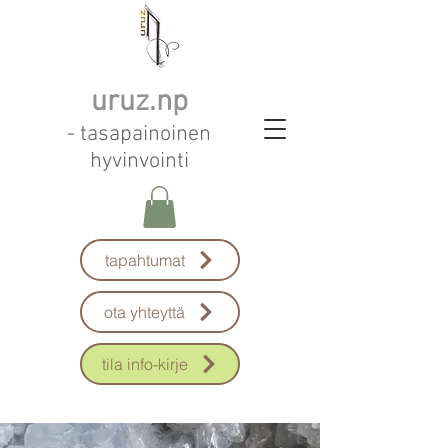
uruz.np
- tasapainoinen
hyvinvointi
tapahtumat
ota yhteyttä
tila info-kirje