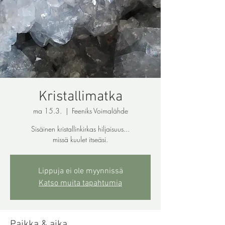
Kristallimatka
ma 15.3.
  |  
Feeniks Voimalähde
Sisäinen kristallinkirkas hiljaisuus...
missä kuulet itseäsi.
Lippuja ei ole myynnissä
Katso muita tapahtumia
Paikka & aika