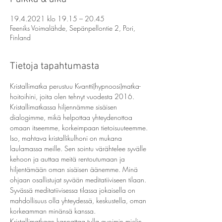
19.4.2021 klo 19.15 – 20.45
Feeniks Voimalähde, Sepänpellontie 2, Pori,
Finland
Tietoja tapahtumasta
Kristallimatka perustuu Kvantti(hypnoosi)matka-
hoitoihini, joita olen tehnyt vuodesta 2016. 
Kristallimatkassa hiljennämme sisäisen 
dialogimme, mikä helpottaa yhteydenottoa 
omaan itseemme, korkeimpaan tietoisuuteemme.
Iso, mahtava kristallikulhoni on mukana 
laulamassa meille. Sen sointu värähtelee syvälle 
kehoon ja auttaa meitä rentoutumaan ja 
hiljentämään oman sisäisen äänemme. Minä 
ohjaan osallistujat syvään meditatiiviseen tilaan. 
Syvässä meditatiivisessa tilassa jokaisella on 
mahdollisuus olla yhteydessä, keskustella, oman 
korkeamman minänsä kanssa.
Kristallimatkaan kannattaa tulla avoimin mielin, 