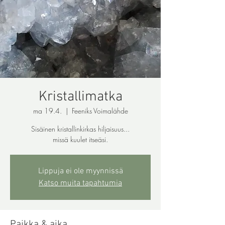
Kristallimatka
ma 19.4.
  |  
Feeniks Voimalähde
Sisäinen kristallinkirkas hiljaisuus...
missä kuulet itseäsi.
Lippuja ei ole myynnissä
Katso muita tapahtumia
Paikka & aika