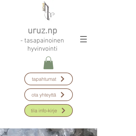
uruz.np
- tasapainoinen
hyvinvointi
tapahtumat
ota yhteyttä
tila info-kirje