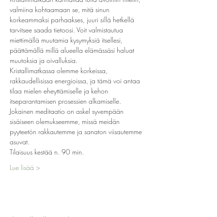
valmiina kohtaamaan se, mitä sinun 
korkeammaksi parhaakses, juuri sillä hetkellä 
tarvitsee saada tietoosi. Voit valmistautua 
miettimällä muutamia kysymyksiä itsellesi, 
päättämällä millä alueella elämässäsi haluat 
muutoksia ja oivalluksia.
Kristallimatkassa olemme korkeissa, 
rakkaudellisissa energioissa, ja tämä voi antaa 
tilaa mielen eheyttämiselle ja kehon 
itseparantamisen prosessien alkamiselle.
Jokainen meditaatio on askel syvempään 
sisäiseen olemukseemme, missä meidän 
pyyteetön rakkautemme ja sanaton viisautemme 
asuvat.
Tilaisuus kestää n. 90 min.
Lue lisää >