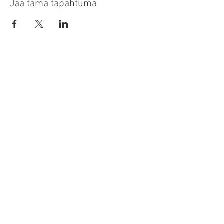
Jaa tämä tapahtuma
tapahtumat
ota yhteyttä
tila info-kirje
​uruz.np
- tasapainoinen hyvinvointi
Nina Pörn
uruz.np@gmail.com
puh.
+358503662738