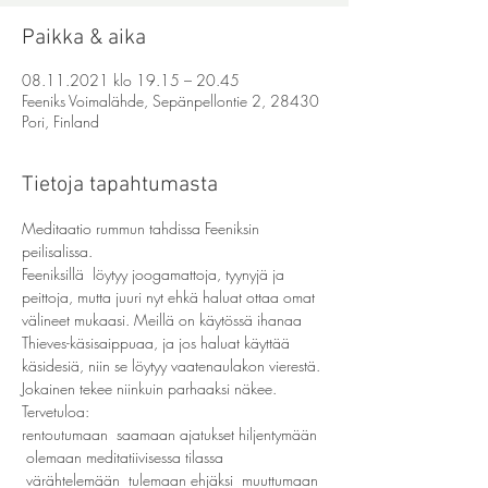
Paikka & aika
08.11.2021 klo 19.15 – 20.45
Feeniks Voimalähde, Sepänpellontie 2, 28430
Pori, Finland
Tietoja tapahtumasta
Meditaatio rummun tahdissa Feeniksin 
peilisalissa.
Feeniksillä  löytyy joogamattoja, tyynyjä ja 
peittoja, mutta juuri nyt ehkä haluat ottaa omat 
välineet mukaasi. Meillä on käytössä ihanaa 
Thieves-käsisaippuaa, ja jos haluat käyttää 
käsidesiä, niin se löytyy vaatenaulakon vierestä. 
Jokainen tekee niinkuin parhaaksi näkee.
Tervetuloa:
rentoutumaan  saamaan ajatukset hiljentymään 
 olemaan meditatiivisessa tilassa 
 värähtelemään  tulemaan ehjäksi  muuttumaan 