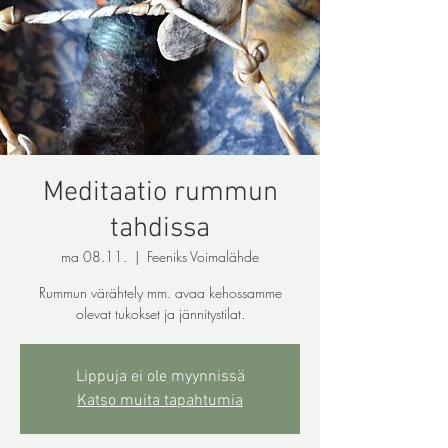
Meditaatio rummun
tahdissa
ma 08.11.
  |  
Feeniks Voimalähde
Rummun värähtely mm. avaa kehossamme
olevat tukokset ja jännitystilat.
Lippuja ei ole myynnissä
Katso muita tapahtumia