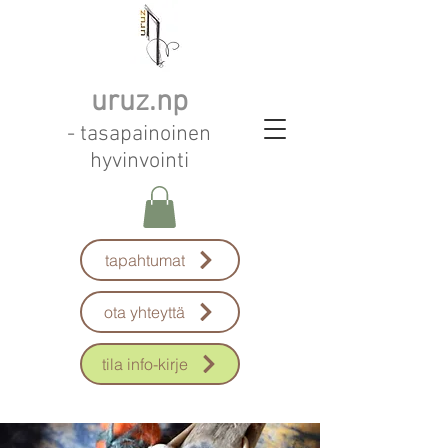
uruz.np
- tasapainoinen
hyvinvointi
tapahtumat
ota yhteyttä
tila info-kirje