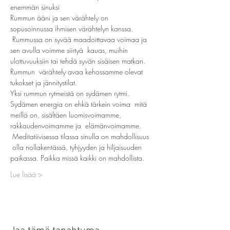
enemmän sinuksi
Rummun ääni ja sen värähtely on 
sopusoinnussa ihmisen värähtelyn kanssa. 
 Rummussa on syvää maadoittavaa voimaa ja 
sen avulla voimme siirtyä  kauas, muihin 
ulottuvuuksiin tai tehdä syvän sisäisen matkan. 
Rummun  värähtely avaa kehossamme olevat 
tukokset ja jännitystilat.
Yksi rummun rytmeistä on sydämen rytmi. 
Sydämen energia on ehkä tärkein voima  mitä 
meillä on, sisältäen luomisvoimamme, 
rakkaudenvoimamme ja  elämänvoimamme. 
 Meditatiivisessa tilassa sinulla on mahdollisuus 
 olla nollakentässä, tyhjyyden ja hiljaisuuden 
paikassa. Paikka missä kaikki on mahdollista.
Lue lisää >