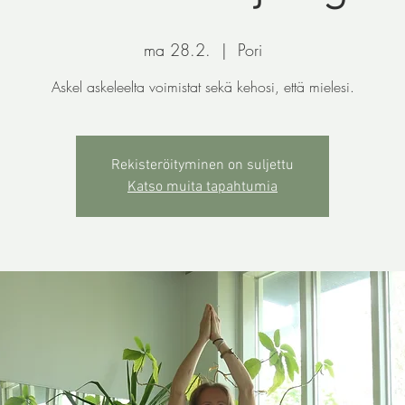
ma 28.2.
  |  
Pori
Askel askeleelta voimistat sekä kehosi, että mielesi.
Rekisteröityminen on suljettu
Katso muita tapahtumia