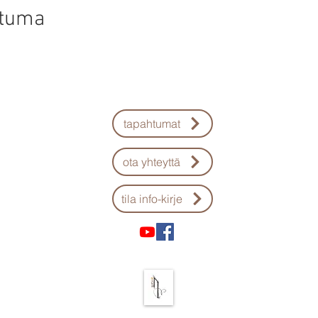
htuma
tapahtumat
ota yhteyttä
tila info-kirje