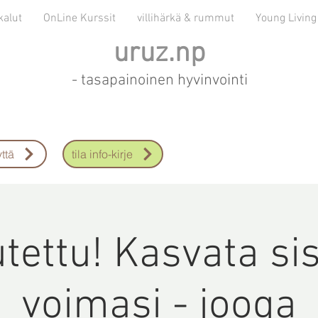
kalut
OnLine Kurssit
villihärkä & rummut
Young Living
uruz.np
- tasapainoinen hyvinvointi
ttä
tila info-kirje
tettu! Kasvata si
voimasi - jooga