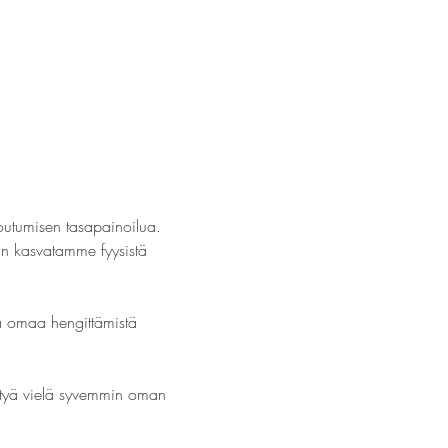
outumisen tasapainoilua. 
in kasvatamme fyysistä 
 omaa hengittämistä 
kittyä vielä syvemmin oman 