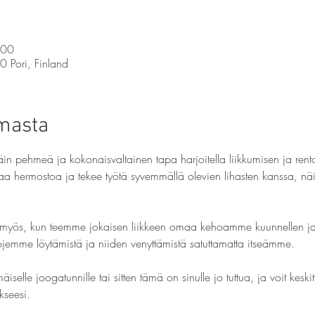
.00
0 Pori, Finland
umasta
äin pehmeä ja kokonaisvaltainen tapa harjoitella liikkumisen ja rent
taa hermostoa ja tekee työtä syvemmällä olevien lihasten kanssa, nä
myös, kun teemme jokaisen liikkeen omaa kehoamme kuunnellen ja
jojemme löytämistä ja niiden venyttämistä satuttamatta itseämme.
äiselle joogatunnille tai sitten tämä on sinulle jo tuttua, ja voit kes
kseesi.