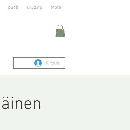
puoti
uruz.np
More
Kirjaudu
säinen