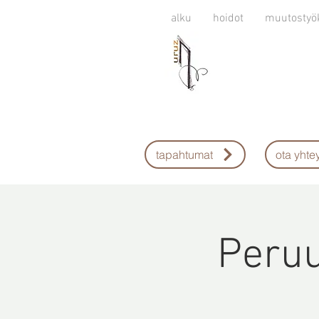
alku
hoidot
muutostyö
tapahtumat
ota yhtey
Peruu