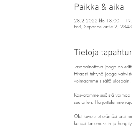
Paikka & aika
28.2.2022 klo 18.00 – 19
Pori, Sepänpellontie 2, 2843
Tietoja tapaht
Tasapainottava jooga on eritt
Hitaasti tehtynä jooga vahvis
voimaamme sisältä ulospäin.
Kasvatamme sisäistä voimaa 
seuraillen. Harjoittelemme ra
Olet tervetullut elämäsi ensimm
kehosi tuntemuksiin ja hengity