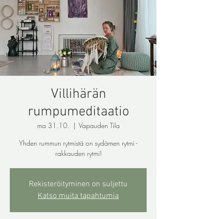
Villihärän
rumpumeditaatio
ma 31.10.
  |  
Vapauden Tila
Yhden rummun rytmistä on sydämen rytmi -
rakkauden rytmi!
Rekisteröityminen on suljettu
Katso muita tapahtumia