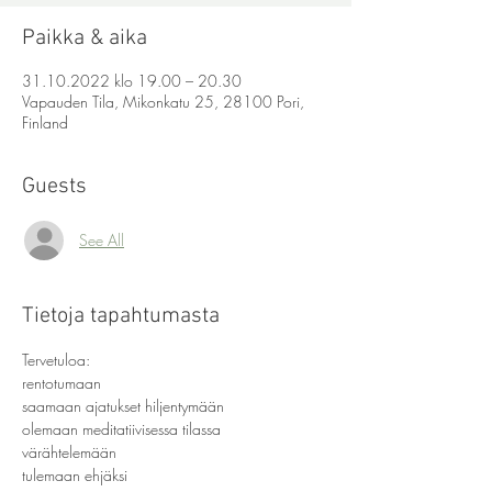
Paikka & aika
31.10.2022 klo 19.00 – 20.30
Vapauden Tila, Mikonkatu 25, 28100 Pori,
Finland
Guests
See All
Tietoja tapahtumasta
Tervetuloa:
rentotumaan 
saamaan ajatukset hiljentymään 
olemaan meditatiivisessa tilassa 
värähtelemään 
tulemaan ehjäksi 