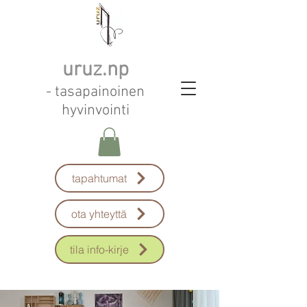
uruz.np
- tasapainoinen
hyvinvointi
tapahtumat
ota yhteyttä
tila info-kirje