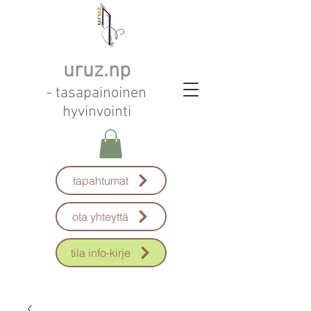
uruz.np
- tasapainoinen
hyvinvointi
tapahtumat
ota yhteyttä
tila info-kirje