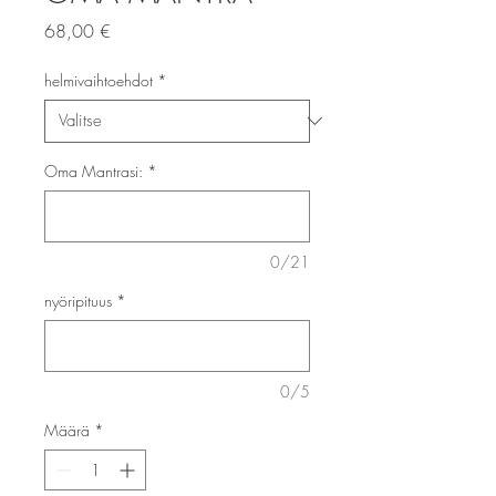
Hinta
68,00 €
helmivaihtoehdot
*
Oma Mantrasi:
*
0/21
nyöripituus
*
0/5
Määrä
*