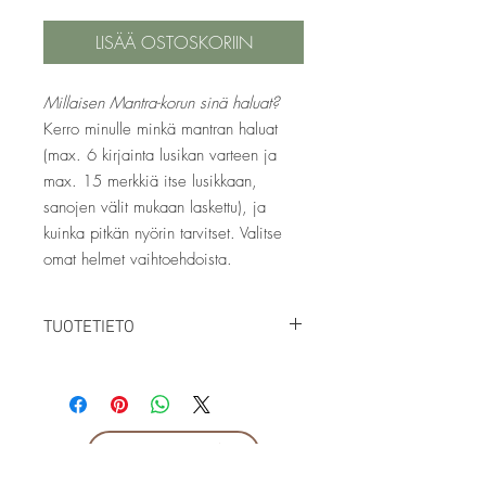
LISÄÄ OSTOSKORIIN
Millaisen Mantra-korun sinä haluat?
Kerro minulle minkä mantran haluat
(max. 6 kirjainta lusikan varteen ja
max. 15 merkkiä itse lusikkaan,
sanojen välit mukaan laskettu), ja
kuinka pitkän nyörin tarvitset. Valitse
omat helmet vaihtoehdoista.
TUOTETIETO
materiaali:
uushopeakahvilusikka, hopea,
helmet sop.muk., pellavanyöri
pituus:
nyöri: sop.muk., lusikka & helmet:
n. 15 cm
tapahtumat