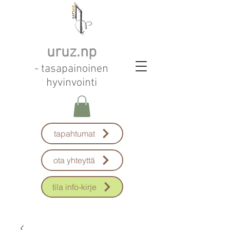
uruz.np
- tasapainoinen
hyvinvointi
tapahtumat
ota yhteyttä
tila info-kirje