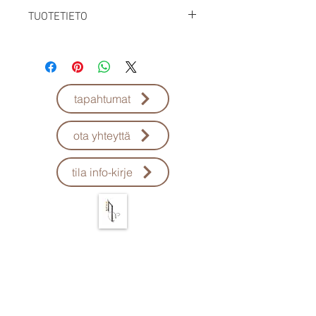
TUOTETIETO
hopea, onyksi
n. 3 cm
tapahtumat
ota yhteyttä
tila info-kirje
​uruz.np
- tasapainoinen hyvinvointi
Nina Pörn
uruz.np@gmail.com