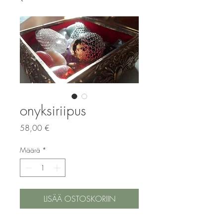
onyksiriipus
Hinta
58,00 €
Määrä
*
LISÄÄ OSTOSKORIIN