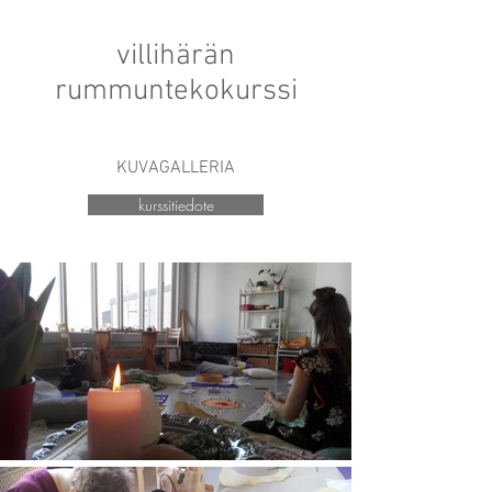
villihärän
rummuntekokurssi
KUVAGALLERIA
kurssitiedote