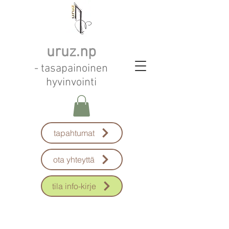
uruz.np
- tasapainoinen
hyvinvointi
tapahtumat
ota yhteyttä
tila info-kirje