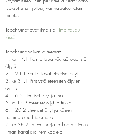
käyttämiseen. Sen perusteella tiedät onko 
tuoksut sinun juttusi, vai haluatko jotain 
muuta.
Tapahtumat ovat ilmaisia. 
Ilmoittaudu 
tässä!
Tapahtumapäivät ja teemat: 
1. ke 17.1 Kolme tapa käyttää eteerisiä 
öljyjä 
2. ti 23.1 Rentouttavat eteeriset öljyt 
3. ke 31.1 Piristystä eteeristen öljyjen 
avulla 
4. ti 6.2 Eteeriset öljyt ja iho 
5. to 15.2 Eteeriset öljyt ja tukka 
6. ti 20.2 Eteeriset öljyt ja käsien 
hemmottelua hieromalla 
7. ke 28.2 Thieves-sarja ja kodin siivous 
ilman haitallisia kemikaaleja 