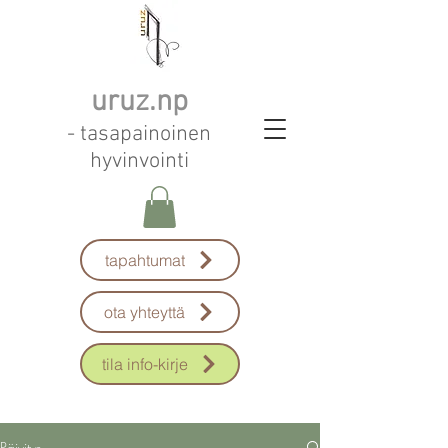
uruz.np
- tasapainoinen
hyvinvointi
tapahtumat
ota yhteyttä
tila info-kirje
Päivitys