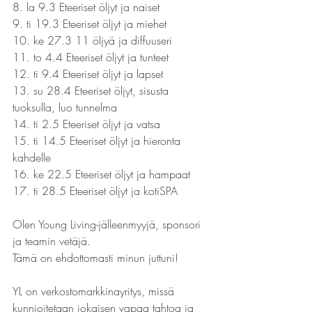
8. la 9.3 Eteeriset öljyt ja naiset 
9. ti 19.3 Eteeriset öljyt ja miehet 
10. ke 27.3 11 öljyä ja diffuuseri 
11. to 4.4 Eteeriset öljyt ja tunteet 
12. ti 9.4 Eteeriset öljyt ja lapset 
13. su 28.4 Eteeriset öljyt, sisusta 
tuoksulla, luo tunnelma 
14. ti 2.5 Eteeriset öljyt ja vatsa 
15. ti 14.5 Eteeriset öljyt ja hieronta 
kahdelle 
16. ke 22.5 Eteeriset öljyt ja hampaat 
17. ti 28.5 Eteeriset öljyt ja kotiSPA
Olen Young Living-jälleenmyyjä, sponsori 
ja teamin vetäjä.
Tämä on ehdottomasti minun juttuni!
YL on verkostomarkkinayritys, missä 
kunnioitetaan jokaisen vapaa tahtoa ja 