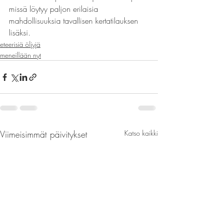
missä löytyy paljon erilaisia 
mahdollisuuksia tavallisen kertatilauksen 
lisäksi.
eteerisiä öljyjä
meneillään nyt
Viimeisimmät päivitykset
Katso kaikki