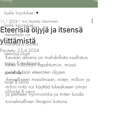
kaikki kirjoitukset
11.1.2024
1 min käytetty lukemiseen
kaikki kirjoitukset
Eteerisiä öljyjä ja itsensä
meneillään nyt
ylittämistä
villihärkä & rummut
Päivitetty:
23.4.2024
eteerisiä öljyjä
Kevään aikana on mahdollista osallistua 
jooga & meditaatiot
lähes viikoittain tapahtumiin, missä 
perehdytään eteeristen öljyjen 
suolakide
ihmeelliseen maailmaan; miten, milloin ja 
taide & tarina
mihin niitä voi käyttää tukeakseen oman 
villihärkä & riimut
ja perheen hyvinvointia ja miten luoda 
tunnelmallinen ilmapiiri kotona.